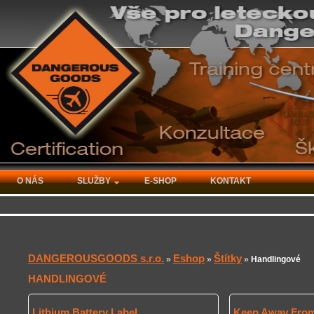
O NÁS
SLUŽBY
E-SHOP
KONTAKT
DANGEROUSGOODS s.r.o.
Eshop
Štítky
»
»
»
Handlingové
HANDLINGOVÉ
Lithium Battery Label
Keep Away From