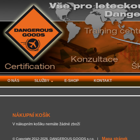
O NÁS
SLUŽBY
E-SHOP
KONTAKT
NÁKUPNÍ KOŠÍK
V nákupním košíku nemáte žádné zboží
Mapa stránek
© Copyright 2012-2026, DANGEROUS GOODS s.r.o. |